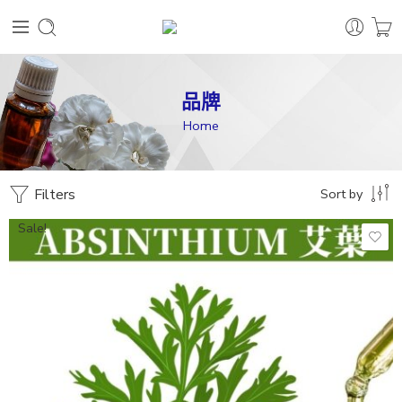
品牌
Home
Filters
Sort by
Sale!