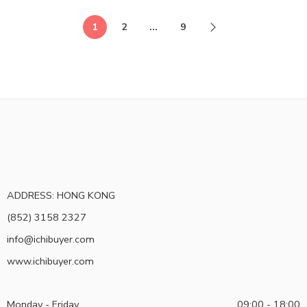
1
2
...
9
ADDRESS: HONG KONG
(852) 3158 2327
info@ichibuyer.com
www.ichibuyer.com
Monday - Friday
09:00 - 18:00