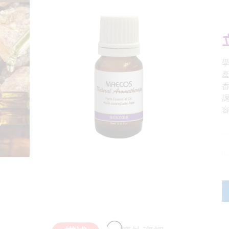
學
產
容