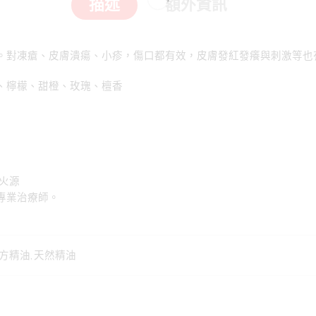
描述
額外資訊
。對凍瘡、皮膚潰瘍、小疹，傷口都有效，皮膚發紅發癢與刺激等也
、檸檬、甜橙、玫瑰、檀香
火源
專業治療師。
方精油
,
天然精油