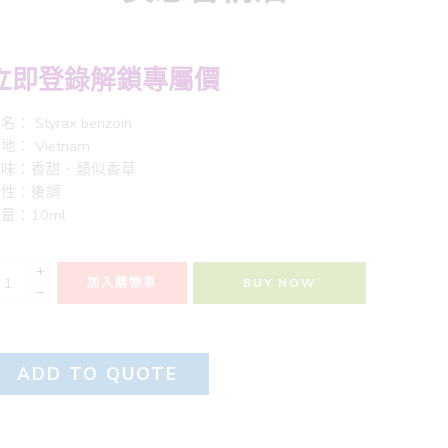
立即登錄解鎖專屬價
名： Styrax benzoin
地： Vietnam
香味：香甜、類似香草
調性：後調
量：10ml
+
加入購物車
BUY NOW
−
ADD TO QUOTE