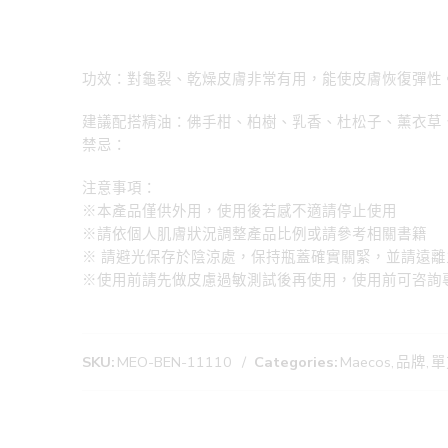
功效：對龜裂、乾燥皮膚非常有用，能使皮膚恢復彈性
建議配搭精油：佛手柑、柏樹、乳香、杜松子、薰衣草
禁忌：
注意事項：
※本產品僅供外用，使用後若感不適請停止使用
※請依個人肌膚狀況調整產品比例或請參考相關書籍
※ 請避光保存於陰涼處，保持瓶蓋確實關緊，並請遠離
※使用前請先做皮慮過敏測試後再使用，使用前可咨詢
SKU:
MEO-BEN-11110
Categories:
Maecos
,
品牌
,
單