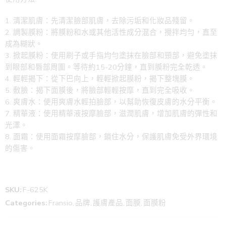
清潔肌膚：先清潔臉部肌膚，去除污垢和化妝品殘留。
調製膜粉：將膜粉和水或其他活性成分混合，攪拌均勻，直至
成為糊狀。
掀起膜粉：使用刷子或手指均勻塗抹在臉部和頸部，避免塗抹
到眼部和唇部周圍。等待約15-20分鐘，直到膜粉完全乾透。
輕輕揭下：從下巴向上，輕輕掀起膜粉，揭下整塊膜。
敷臉：揭下面膜後，將臉部輕輕按摩，直到完全吸收。
爽膚水：使用爽膚水輕拍臉部，以幫助恢復皮膚的水分平衡。
精華液：使用精華液按摩臉部，滋潤肌膚，增加肌膚的彈性和
光澤。
面霜：使用面霜按摩臉部，鎖住水分，保護肌膚免受外界環境
的傷害。
SKU:
F-625K
Categories:
Fransio
,
品牌
,
護膚產品
,
面膜
,
面膜粉