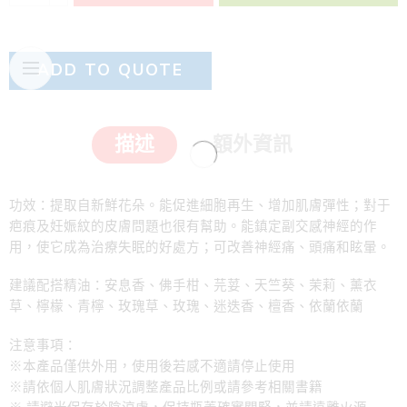
ADD TO QUOTE
描述
額外資訊
功效：提取自新鮮花朵。能促進細胞再生、增加肌膚彈性；對于
疤痕及妊娠紋的皮膚問題也很有幫助。能鎮定副交感神經的作
用，使它成為治療失眠的好處方；可改善神經痛、頭痛和眩暈。
建議配搭精油：安息香、佛手柑、芫荽、天竺葵、茉莉、薰衣
草、檸檬、青檸、玫瑰草、玫瑰、迷迭香、檀香、依蘭依蘭
注意事項：
※本產品僅供外用，使用後若感不適請停止使用
※請依個人肌膚狀況調整產品比例或請參考相關書籍