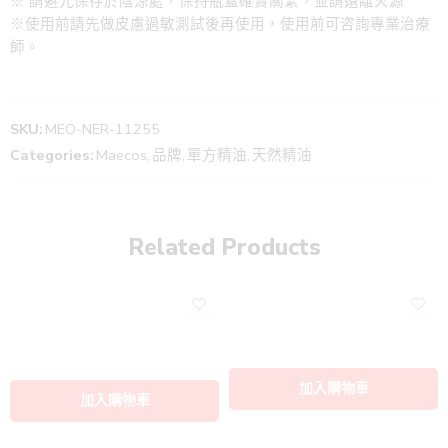
※ 請避光保存於陰涼處，保持瓶蓋確實關緊，並請遠離火源
※使用前請先做皮慮過敏測試後再使用，使用前可咨詢專業治療
師。
SKU:
MEO-NER-11255
Categories:
Maecos
,
品牌
,
單方精油
,
天然精油
Related Products