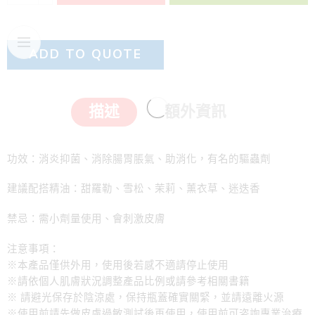
ADD TO QUOTE
描述
額外資訊
功效：消炎抑菌、消除腸胃脹氣、助消化，有名的驅蟲劑
建議配搭精油：甜羅勒、雪松、茉莉、薰衣草、迷迭香
禁忌：需小劑量使用、會刺激皮膚
注意事項：
※本產品僅供外用，使用後若感不適請停止使用
※請依個人肌膚狀況調整產品比例或請參考相關書籍
※ 請避光保存於陰涼處，保持瓶蓋確實關緊，並請遠離火源
※使用前請先做皮慮過敏測試後再使用，使用前可咨詢專業治療