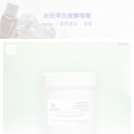
水份淨白按摩啫喱
Home
護膚產品
按摩
Sale!