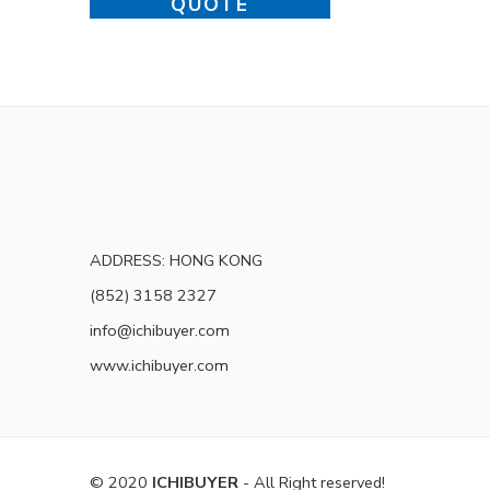
QUOTE
ADDRESS: HONG KONG
(852) 3158 2327
info@ichibuyer.com
www.ichibuyer.com
© 2020
ICHIBUYER
- All Right reserved!