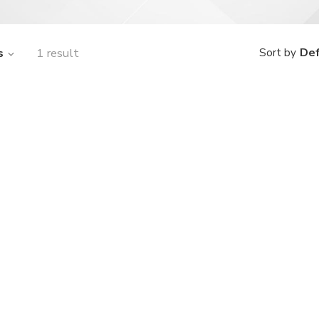
s
1 result
Def
Sort by