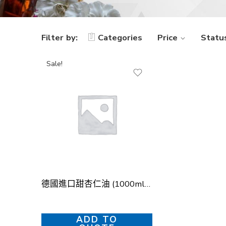
Filter by:
Categories
Price
Statu
Sale!
德國進口甜杏仁油 (1000ml) – 冷壓初榨 (German Sweet Almond Oil (1000ml) – Cold-Pressed)
ADD TO